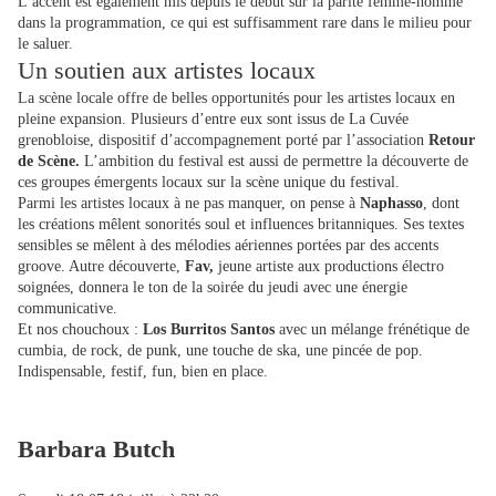
L’accent est également mis depuis le début sur la parité femme-homme
dans la programmation, ce qui est suffisamment rare dans le milieu pour
le saluer.
Un soutien aux artistes locaux
La scène locale offre de belles opportunités pour les artistes locaux en
pleine expansion. Plusieurs d’entre eux sont issus de La Cuvée
grenobloise, dispositif d’accompagnement porté par l’association
Retour
de Scène.
L’ambition du festival est aussi de permettre la découverte de
ces groupes émergents locaux sur la scène unique du festival.
Parmi les artistes locaux à ne pas manquer, on pense à
Naphasso
, dont
les créations mêlent sonorités soul et influences britanniques. Ses textes
sensibles se mêlent à des mélodies aériennes portées par des accents
groove. Autre découverte,
Fav,
jeune artiste aux productions électro
soignées, donnera le ton de la soirée du jeudi avec une énergie
communicative.
Et nos chouchoux :
Los Burritos Santos
avec un mélange frénétique de
cumbia, de rock, de punk, une touche de ska, une pincée de pop.
Indispensable, festif, fun, bien en place.
Barbara Butch