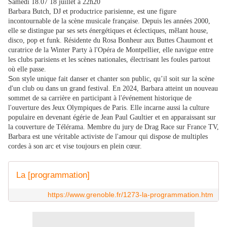
Samedi
18.07
18 juillet
à
22h20
Barbara Butch, DJ et productrice parisienne, est une figure
incontournable de la scène musicale française. Depuis les années 2000,
elle se distingue par ses sets énergétiques et éclectiques, mêlant house,
disco, pop et funk. Résidente du Rosa Bonheur aux Buttes Chaumont et
curatrice de la Winter Party à l'Opéra de Montpellier, elle navigue entre
les clubs parisiens et les scènes nationales, électrisant les foules partout
où elle passe.
S
on style unique fait danser et chanter son public, qu’il soit sur la scène
d'un club ou dans un grand festival. En 2024, Barbara atteint un nouveau
sommet de sa carrière en participant à l'événement historique de
l'ouverture des Jeux Olympiques de Paris. Elle incarne aussi la culture
populaire en devenant égérie de Jean Paul Gaultier et en apparaissant sur
la couverture de Télérama. Membre du jury de Drag Race sur France TV,
Barbara est une véritable activiste de l'amour qui dispose de multiples
cordes à son arc et vise toujours en plein cœur.
La [programmation]
https://www.grenoble.fr/1273-la-programmation.htm