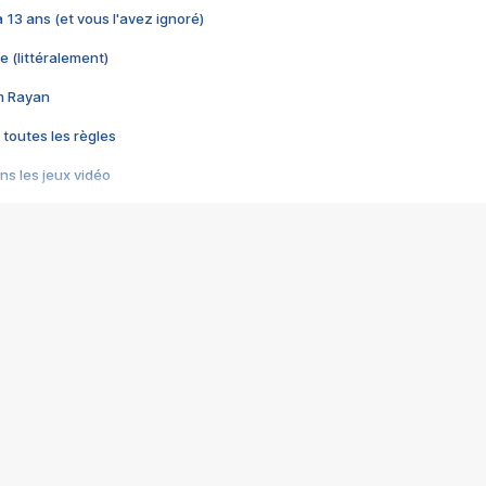
 a 13 ans (et vous l'avez ignoré)
e (littéralement)
im Rayan
 toutes les règles
s les jeux vidéo
us choquant de Rockstar ? - Le scandale BULLY
e plus moche de Steam
du RÊVE tourne au CAUCHEMAR
pendant 8 heures
it… à tort
umiliés par un jeu vidéo
ire - Final Fantasy 8